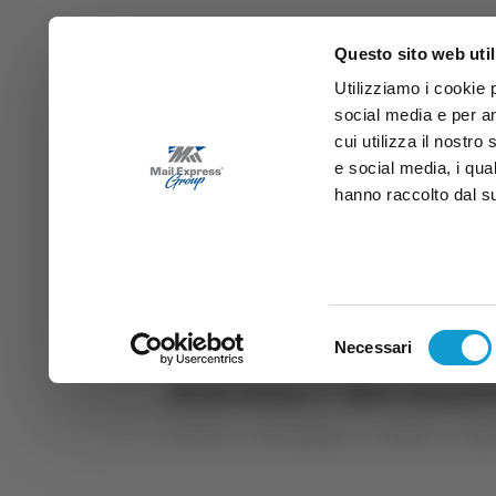
Questo sito web util
Utilizziamo i cookie 
social media e per an
cui utilizza il nostro
e social media, i qua
hanno raccolto dal suo
News
Sport
Marche
Ab
DIRETTA SAMB
DIRETTA TV
Selezione
Necessari
del
Ancona e Recanates
consenso
Home
Categorie
Articoli
Spo