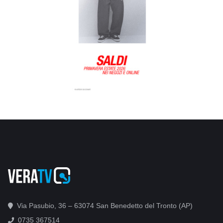
Via Pasubio, 36 – 63074 San Benedetto del Tronto (AP)
0735 367514