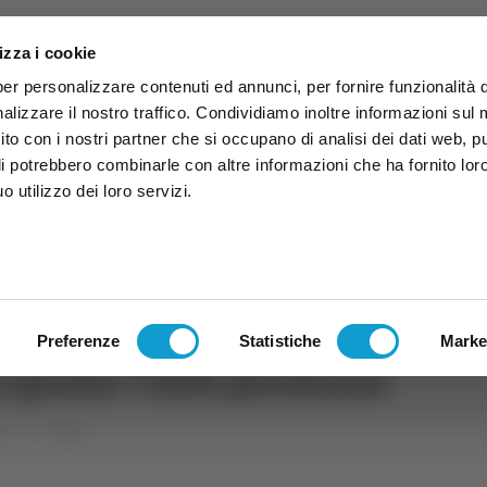
izza i cookie
per personalizzare contenuti ed annunci, per fornire funzionalità 
alizzare il nostro traffico. Condividiamo inoltre informazioni sul
 sito con i nostri partner che si occupano di analisi dei dati web, p
li potrebbero combinarle con altre informazioni che ha fornito lor
 utilizzo dei loro servizi.
ruzzo
TG
TV
Expo
Lavora Con Noi
Conta
TG
TRASMISSIONI
PALINSESTO
Preferenze
Statistiche
Marke
 quota 7.500 presenze
rt
Calcio