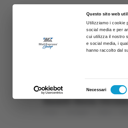
Questo sito web util
Utilizziamo i cookie 
social media e per an
cui utilizza il nostro
e social media, i qua
hanno raccolto dal suo
News
Sport
Marche
Ab
DIRETTA SAMB
DIRETTA TV
Selezione
Necessari
del
Samb-Sora: vicina
consenso
Home
Categorie
Articoli
Spo