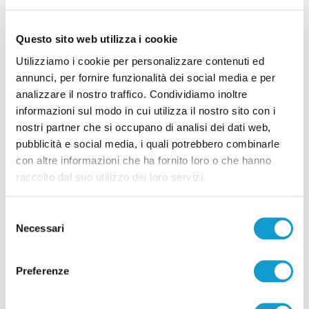
Questo sito web utilizza i cookie
Utilizziamo i cookie per personalizzare contenuti ed
annunci, per fornire funzionalità dei social media e per
analizzare il nostro traffico. Condividiamo inoltre
informazioni sul modo in cui utilizza il nostro sito con i
Ritrovati in Nepal i corpi di 5 alpinisti morti,
nostri partner che si occupano di analisi dei dati web,
c’è anche il teramano Di Marcello
pubblicità e social media, i quali potrebbero combinarle
di Rossella Luciani
con altre informazioni che ha fornito loro o che hanno
raccolto dal suo utilizzo dei loro servizi.
Selezione
Necessari
del
consenso
Pubblicità
Preferenze