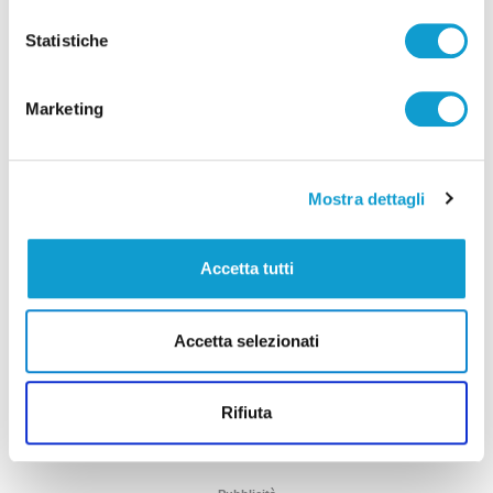
Statistiche
Marketing
Mostra dettagli
Coppa Italia Serie C - Biglietti ancora bloccati
per il derby tra Pescara e Samb: decide il
Accetta tutti
Comitato sicurezza
di Pierluigi Dorotei
Accetta selezionati
Rifiuta