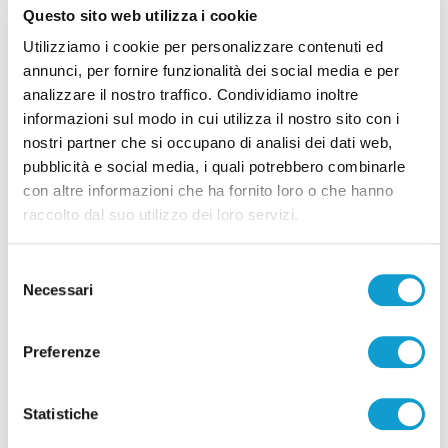
Questo sito web utilizza i cookie
Utilizziamo i cookie per personalizzare contenuti ed
annunci, per fornire funzionalità dei social media e per
Calcio Serie C - Bongelli lascia la Samb e passa
analizzare il nostro traffico. Condividiamo inoltre
alla Triestina
informazioni sul modo in cui utilizza il nostro sito con i
nostri partner che si occupano di analisi dei dati web,
di Pierluigi Dorotei
pubblicità e social media, i quali potrebbero combinarle
con altre informazioni che ha fornito loro o che hanno
raccolto dal suo utilizzo dei loro servizi.
Selezione
Necessari
del
Pubblicità
consenso
Preferenze
Statistiche