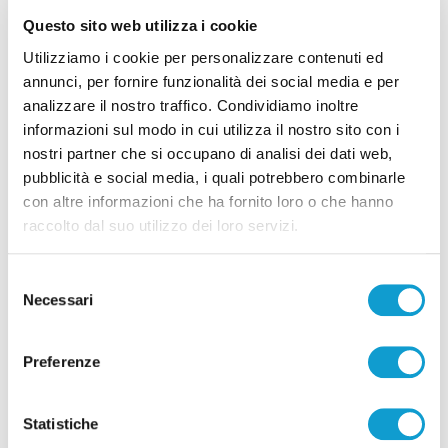
Questo sito web utilizza i cookie
Utilizziamo i cookie per personalizzare contenuti ed
Calcio Serie C - Bongelli lascia la Samb e passa
annunci, per fornire funzionalità dei social media e per
alla Triestina
analizzare il nostro traffico. Condividiamo inoltre
informazioni sul modo in cui utilizza il nostro sito con i
di Pierluigi Dorotei
nostri partner che si occupano di analisi dei dati web,
pubblicità e social media, i quali potrebbero combinarle
con altre informazioni che ha fornito loro o che hanno
raccolto dal suo utilizzo dei loro servizi.
Selezione
Necessari
del
consenso
Pubblicità
Preferenze
Statistiche