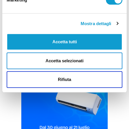
Ascoli Piceno - Pennelli volano sui cavi
dell’alta tensione e restano in bilico su un
albero
Mostra dettagli
di Rossella Luciani
Accetta tutti
Accetta selezionati
Pubblicità
Rifiuta