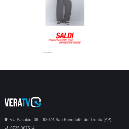
Via Pasubio, 36 – 63074 San Benedetto del Tronto (AP)
0735 367514