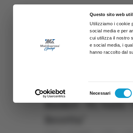
Questo sito web util
Utilizziamo i cookie 
social media e per an
cui utilizza il nostro
e social media, i qua
hanno raccolto dal suo
News
Sport
Marche
Ab
DIRETTA SAMB
DIRETTA TV
Selezione
Necessari
del
Basket - Vl, Valli
consenso
Beretta"
Home
Categorie
Articoli
Spo