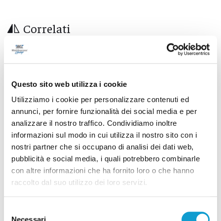
Correlati
Questo sito web utilizza i cookie
Utilizziamo i cookie per personalizzare contenuti ed
annunci, per fornire funzionalità dei social media e per
analizzare il nostro traffico. Condividiamo inoltre
informazioni sul modo in cui utilizza il nostro sito con i
nostri partner che si occupano di analisi dei dati web,
pubblicità e social media, i quali potrebbero combinarle
con altre informazioni che ha fornito loro o che hanno
raccolto dal suo utilizzo dei loro servizi.
Ascoli Piceno - Incendio tra Poggio di Bretta e
Vallesenzana, in azione 15 vigili del fuoco
Selezione
Necessari