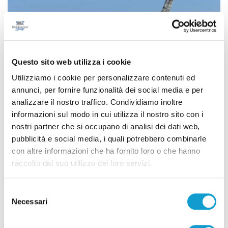
Questo sito web utilizza i cookie
Utilizziamo i cookie per personalizzare contenuti ed
annunci, per fornire funzionalità dei social media e per
analizzare il nostro traffico. Condividiamo inoltre
informazioni sul modo in cui utilizza il nostro sito con i
nostri partner che si occupano di analisi dei dati web,
pubblicità e social media, i quali potrebbero combinarle
Blitz antidroga al Montelago Celtic Festival:
con altre informazioni che ha fornito loro o che hanno
12 persone segnalate
raccolto dal suo utilizzo dei loro servizi.
di Rossella Luciani
Selezione
Necessari
del
consenso