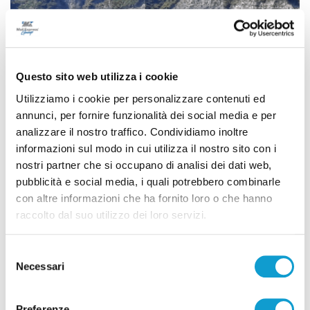
Questo sito web utilizza i cookie
Utilizziamo i cookie per personalizzare contenuti ed
annunci, per fornire funzionalità dei social media e per
analizzare il nostro traffico. Condividiamo inoltre
informazioni sul modo in cui utilizza il nostro sito con i
nostri partner che si occupano di analisi dei dati web,
Con sup e windsurf tra le onde, 15 diportisti
pubblicità e social media, i quali potrebbero combinarle
salvati nella Riviera del Conero
con altre informazioni che ha fornito loro o che hanno
di Rossella Luciani
raccolto dal suo utilizzo dei loro servizi.
Selezione
Necessari
del
consenso
Preferenze