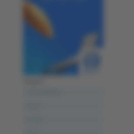
Categorie
A casa del diavolo
Abruzzo
Acropolis
Alle 21