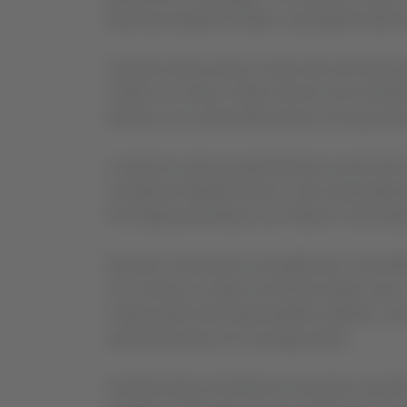
Macerata Isabella Fusiello, il presidente dell
Il silenzio della marcia è stato rotto solo dai ge
cartelli con scritto «Tutte le donne sono Genti
dramma, ma a tutte quelle donne che ogni giorn
L’evento ha visto la partecipazione anche del
Carabinieri Raffaele Ruocco, del vicepresident
Pari Opportunità Maria Lina Vitturini e del rett
Durante il momento di raccoglimento, il preside
che continua a colpire nel silenzio delle case 
è stato quello alla responsabilità collettiva: «
intervenire prima che sia troppo tardi».
Il femminicidio di Gentiana ha lasciato una feri