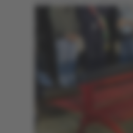
guardare. A Tolentino, da ora, quella panchin