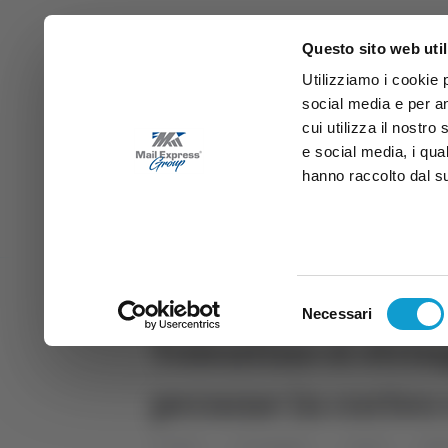
Questo sito web util
Utilizziamo i cookie 
social media e per an
cui utilizza il nostro
e social media, i qua
hanno raccolto dal suo
News
Sport
Marche
Ab
DIRETTA SAMB
DIRETTA TV
Selezione
Necessari
del
Tolentino si strin
consenso
persone in corteo 
Home
Categorie
Articoli
Mar