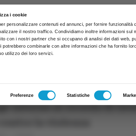
izza i cookie
per personalizzare contenuti ed annunci, per fornire funzionalità 
alizzare il nostro traffico. Condividiamo inoltre informazioni sul
 sito con i nostri partner che si occupano di analisi dei dati web, p
li potrebbero combinarle con altre informazioni che ha fornito lor
 utilizzo dei loro servizi.
ruzzo
TG
TV
Expo
Lavora Con Noi
Conta
TG
TRASMISSIONI
PALINSESTO
Preferenze
Statistiche
Marke
ge intorno al ricordo di Ge
contro la violenza
che
Macerata