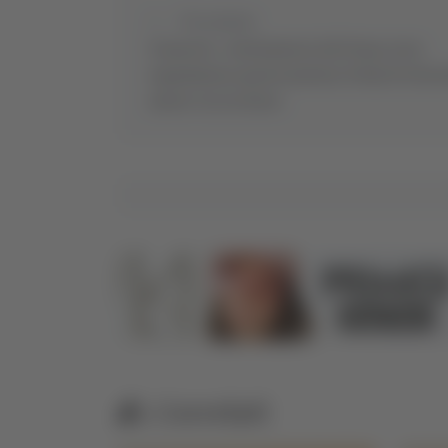
Precedente
Venarotta - Avvistamento del Puma, terza
segnalazione questa mattina: Polizia Provinci
azione con un drone
Correlati