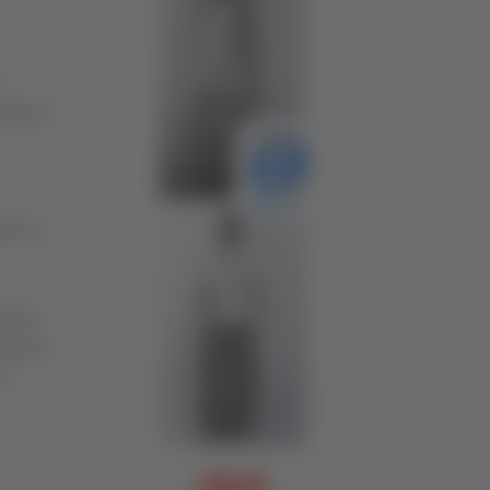
e
 questo
ssione
ciale
appello
 e