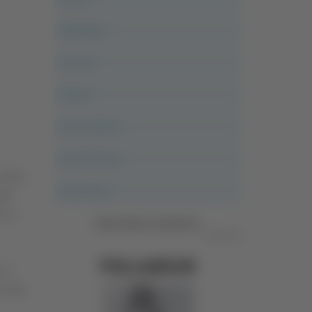
Altovalore
Ancona
Articoli
Ascoli Calcio
Ascoli Piceno
entro
Asso Story
ito.
na e
Vedi tutte le categorie
Pubblicità
 il
 stati