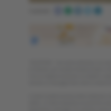
Condividi:
TOLENTINO – Una marcia silenziosa, ma carica d
di Tolentino, per ricordare Gentiana Kopili, la 
Circa un migliaio di persone, tra cittadini e ra
lanciare un messaggio forte contro la violenza 
Il corteo è partito da piazza della Libertà per 
delitto. Lì è stata inaugurata una panchina ross
deposti fiori e messaggi. Tra i presenti, anche il