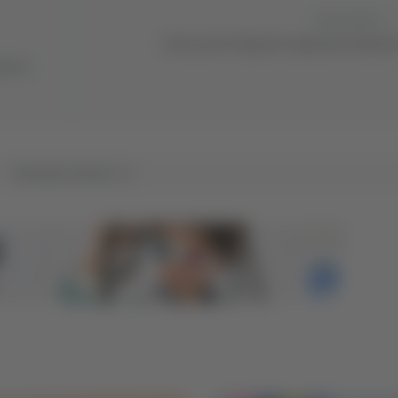
Successivo
Lube, preso l’opposto argentino Kukart
ale in
Tutti gli articoli