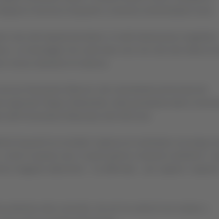
a Regione Francesco Acquaroli e numerosi amministratori locali.
sti e dai volti segnati dal dolore. In molti indossavano magliette 
ana», un messaggio che vuole dare voce non solo alla vittima di
o vivono situazioni di violenza.
 vescovo Nazzareno Marconi, del comandante provinciale dei
e regionale Filippo Saltamartini, della presidente della Commi
ore dell’Università di Macerata John McCourt.
nte Acquaroli ha ricordato l’urgenza di contrastare una piaga so
o, come in questo caso, in pieno giorno e davanti a testimoni. L’
Serve maggiore attenzione – ha affermato – per cogliere i segnali
ta profonda nella comunità, che ieri ha scelto di non restare a