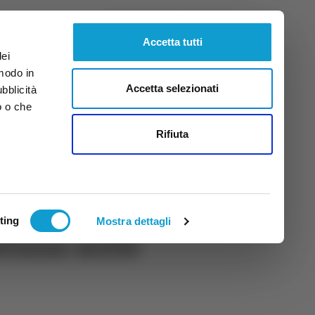
Giovedì
6
Ago.
2026
ore 6:17
Accetta tutti
dei
 modo in
Accetta selezionati
ubblicità
o o che
tti
Rifiuta
ting
Mostra dettagli
ntiana: mille