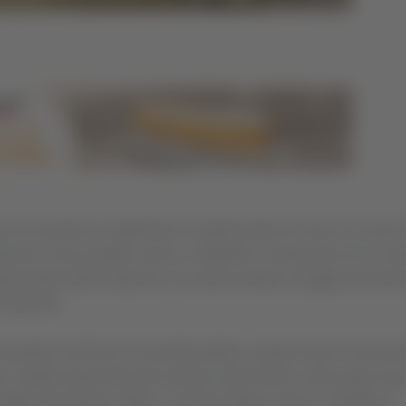
i emozione e significato, ha attraversato ieri sera le vie del c
45enne uccisa sabato scorso a coltellate in strada dal suo ex mar
ppresentanti delle istituzioni, ha voluto rendere omaggio alla don
di genere.
concludersi nel Parco di viale Benadduci, proprio dove è avvenuto
a, simbolo della lotta alla violenza sulle donne, sulla quale sono
 figlio di Gentiana, Mario, il sindaco Mauro Sclavi, il prefetto di