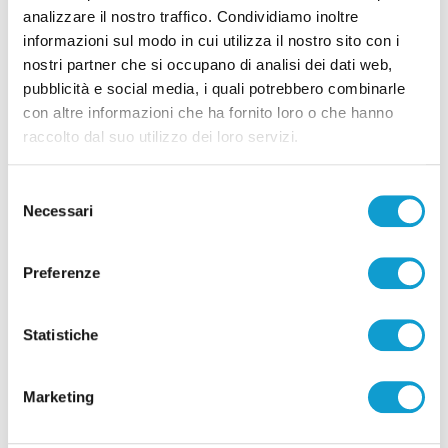
analizzare il nostro traffico. Condividiamo inoltre
Correlati
informazioni sul modo in cui utilizza il nostro sito con i
nostri partner che si occupano di analisi dei dati web,
pubblicità e social media, i quali potrebbero combinarle
con altre informazioni che ha fornito loro o che hanno
raccolto dal suo utilizzo dei loro servizi.
Selezione
Necessari
del
consenso
Preferenze
Statistiche
Stampavano soldi falsi nel Chietino: 5 misure
Marketing
cautelari, tra cui 2 ad Ascoli Piceno
di Rossella Luciani