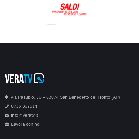
Via Pasubio, 36 – 63074 San Benedetto del Tronto (AP)
0735 367514
info@veratv.it
Lavora con noi