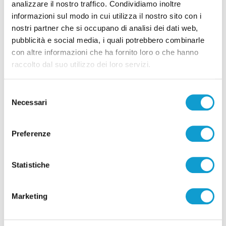
analizzare il nostro traffico. Condividiamo inoltre
Correlati
informazioni sul modo in cui utilizza il nostro sito con i
nostri partner che si occupano di analisi dei dati web,
pubblicità e social media, i quali potrebbero combinarle
con altre informazioni che ha fornito loro o che hanno
raccolto dal suo utilizzo dei loro servizi.
Selezione
Necessari
del
consenso
Preferenze
Statistiche
Le Marche in gara ai Campionati Europei di
Atletica Leggera di Birmingham 2026
Marketing
di Gloria Caioni