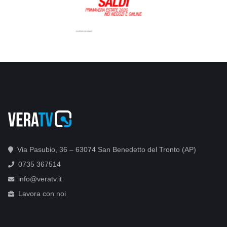
Via Pasubio, 36 – 63074 San Benedetto del Tronto (AP)
0735 367514
info@veratv.it
Lavora con noi