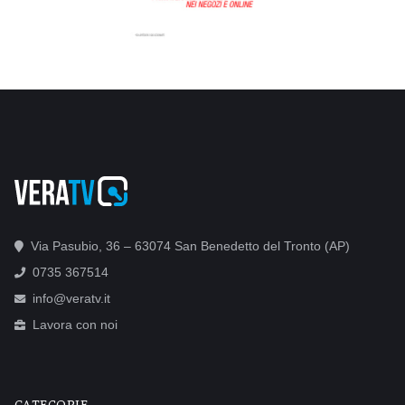
Via Pasubio, 36 – 63074 San Benedetto del Tronto (AP)
0735 367514
info@veratv.it
Lavora con noi
CATEGORIE