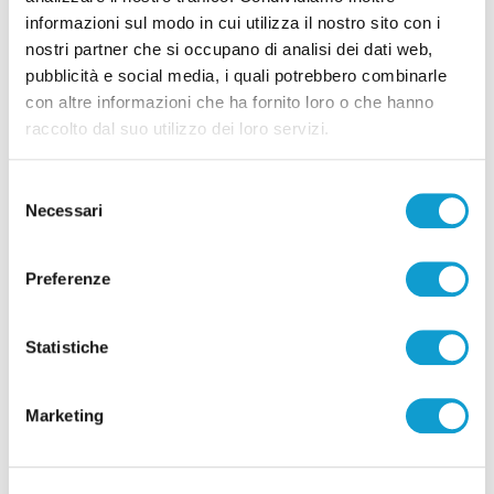
Bernardino Passeri: “Ascoli, sei la mia sfida”
informazioni sul modo in cui utilizza il nostro sito con i
nostri partner che si occupano di analisi dei dati web,
pubblicità e social media, i quali potrebbero combinarle
con altre informazioni che ha fornito loro o che hanno
Successivo
raccolto dal suo utilizzo dei loro servizi.
Acquaroli: "Marche disponibili ad accogliere Festival
di Sanremo a Senigallia"
Selezione
Necessari
del
consenso
Tutti gli articoli
Preferenze
Statistiche
Marketing
Correlati