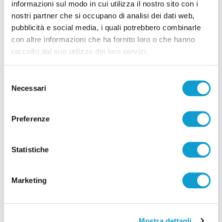
informazioni sul modo in cui utilizza il nostro sito con i
Bernardino Passeri: “Ascoli, sei la mia sfida”
nostri partner che si occupano di analisi dei dati web,
pubblicità e social media, i quali potrebbero combinarle
con altre informazioni che ha fornito loro o che hanno
Successivo
raccolto dal suo utilizzo dei loro servizi.
Acquaroli: "Marche disponibili ad accogliere Festival
di Sanremo a Senigallia"
Selezione
Necessari
del
consenso
Preferenze
Tutti gli articoli
Statistiche
Marketing
Correlati
Mostra dettagli