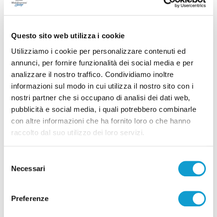
Questo sito web utilizza i cookie
Utilizziamo i cookie per personalizzare contenuti ed
annunci, per fornire funzionalità dei social media e per
analizzare il nostro traffico. Condividiamo inoltre
Ascoli Piceno - Pennelli volano sui cavi
informazioni sul modo in cui utilizza il nostro sito con i
dell’alta tensione e restano in bilico su un
nostri partner che si occupano di analisi dei dati web,
albero
pubblicità e social media, i quali potrebbero combinarle
con altre informazioni che ha fornito loro o che hanno
di Rossella Luciani
raccolto dal suo utilizzo dei loro servizi.
Selezione
Necessari
del
consenso
Preferenze
Pubblicità