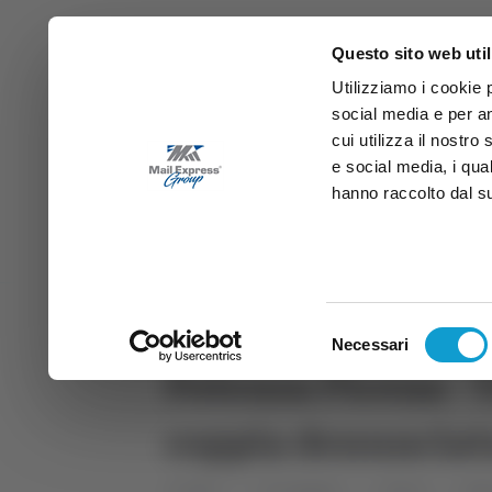
Questo sito web util
Utilizziamo i cookie 
social media e per an
cui utilizza il nostro
e social media, i qua
hanno raccolto dal suo
News
Sport
Marche
Ab
DIRETTA SAMB
DIRETTA TV
Selezione
Necessari
del
Potenza Picena - T
consenso
coppia denunciat
Home
Categorie
Articoli
Mar