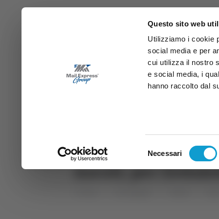
Questo sito web util
Utilizziamo i cookie 
social media e per an
cui utilizza il nostro
e social media, i qua
hanno raccolto dal suo
News
Sport
Marche
Ab
DIRETTA SAMB
DIRETTA TV
Selezione
Necessari
del
Ascoli, per Zedak
consenso
Home
Categorie
Articoli
Spo