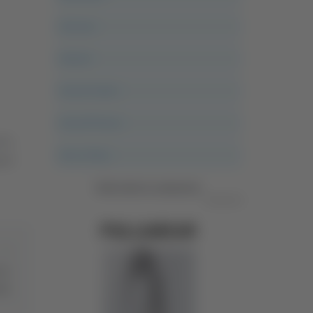
Ancona
Articoli
Ascoli Calcio
Ascoli Piceno
nno.
Asso Story
oli
Vedi tutte le categorie
Pubblicità
a i
ti