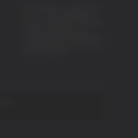
VeraTV (Vera News) è un marchio di TVP
ITALY S.r.l. – PEC: tvpitaly@arubapec.it
P.IVA e C.F. 02078550445 - Iscrizione ROC
n.23296 del 12/09/2012 Vera News è
testata giornalistica iscritta al Registro della
Stampa presso il Tribunale di Ascoli Piceno
al n.503 del 14/08/2012.
 S.p.A.