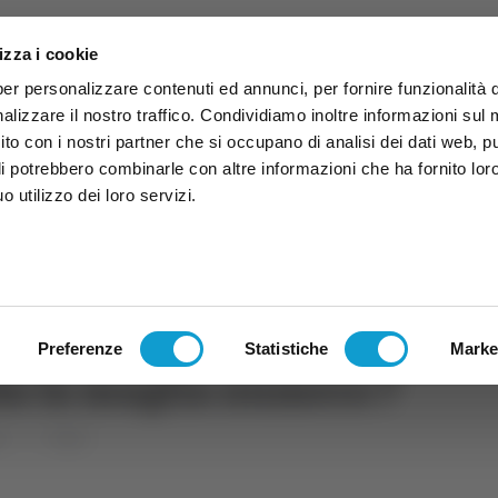
izza i cookie
per personalizzare contenuti ed annunci, per fornire funzionalità 
alizzare il nostro traffico. Condividiamo inoltre informazioni sul
 sito con i nostri partner che si occupano di analisi dei dati web, p
li potrebbero combinarle con altre informazioni che ha fornito lor
 utilizzo dei loro servizi.
ruzzo
TG
TV
Expo
Lavora Con Noi
Conta
TG
TRASMISSIONI
PALINSESTO
Preferenze
Statistiche
Marke
da la maglia numero 7
rt
Calcio