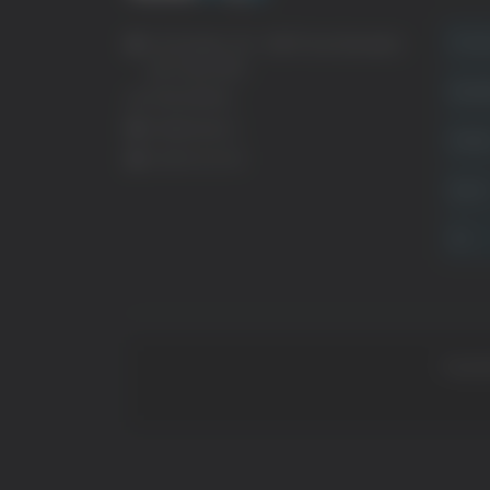
Crona
Via Pasubio, 36 – 63074 San Benedetto
del Tronto (AP)
Attual
0735 367514
info@veratv.it
Politi
Lavora con noi
Sport
TG
Copyrig