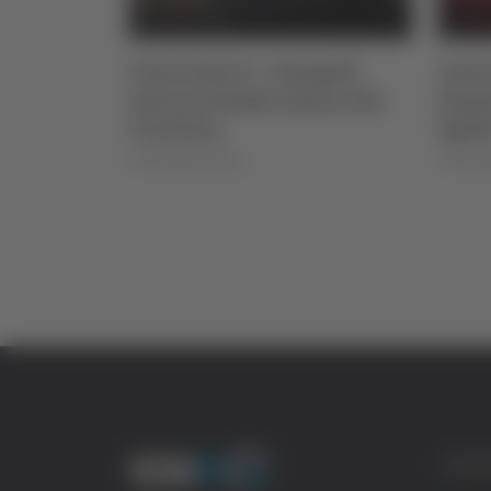
ngelli
Calcio Serie C - Bongelli
Calci
ssa alla
lascia la Samb e passa alla
Napol
Triestina
Sgarb
di Pierluigi Dorotei
di Pierlu
CATE