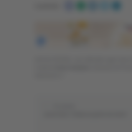
Condividi:
ASCOLI PICENO - Ieri l’ufficialità, oggi l’arriv
L’esterno
Karim Zedakda
è sbarcato nel Piceno
indosserà la 7.
Precedente
Ascoli, Duris: "L’Italia era quello che volevo"