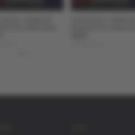
o Serie C - Samb, dal
Calcio Serie C - Samb, da
i arriva l’attaccante
Napoli arriva l’attacca
i
Sgarbi
igi Dorotei
di Pierluigi Dorotei
GORIE
SOCIAL