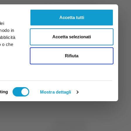
Sabato
8
Ago.
2026
ore 11:17
Accetta tutti
dei
 modo in
Accetta selezionati
ubblicità
o o che
tti
Rifiuta
ting
Mostra dettagli
di Michele Natalini
31 gennaio 2024
19:14