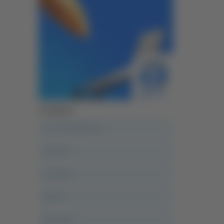
Categorie
A casa del diavolo
Abruzzo
Acropolis
Alle 21
Altovalore