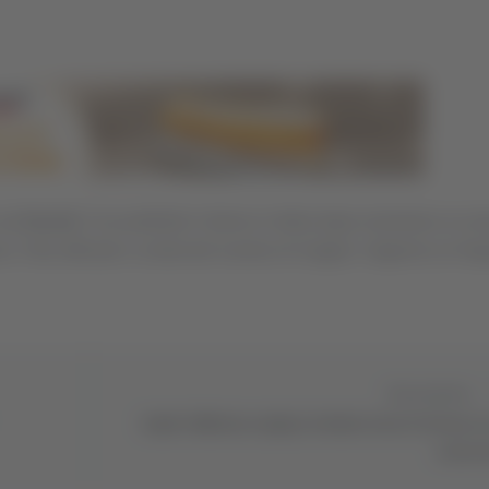
o ad
Ascoli
. O se preferite il ritorno in Italia dopo nemmeno un a
. Foto ufficiale e scelta del numero di maglia: l’algerino ex Nap
Successivo
Samb: Fabbrini scalpita, Paolini verso il ritorno tr
convoca