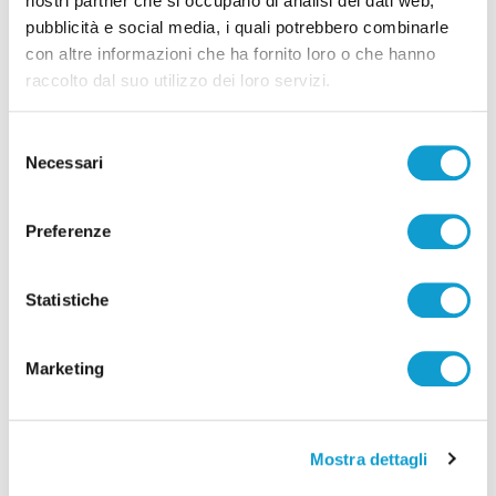
nostri partner che si occupano di analisi dei dati web,
pubblicità e social media, i quali potrebbero combinarle
Successivo
con altre informazioni che ha fornito loro o che hanno
Ascoli: date e orari delle gare dalla 29a alla 33a
raccolto dal suo utilizzo dei loro servizi.
giornata
Selezione
Necessari
del
consenso
Tutti gli articoli
Preferenze
Statistiche
Marketing
Correlati
Mostra dettagli