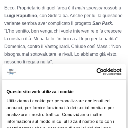
Ecco. Proprietario di quell’area è il
main sponsor
rossoblù
Luigi Rapullino
, con Sideralba. Anche per lui la questione
variante sembra aver complicato il progetto
San Park
.
“L’ho sentito, ben venga chi vuole intervenire e fa crescere
la nostra città. Mi ha fatto l’in bocca al lupo per la partita”.
Domenica, contro il Vastogirardi. Chiude così Massi: “Non
bisogna mai sottovalutare le rivali. Lo abbiamo già visto,
nessuno ti regala nulla”.
Questo sito web utilizza i cookie
Precedente
Utilizziamo i cookie per personalizzare contenuti ed
17enne morto a bordo del furgone rubato, ieri il rito
annunci, per fornire funzionalità dei social media e per
funebre e la sepoltura a Fermo
analizzare il nostro traffico. Condividiamo inoltre
informazioni sul modo in cui utilizza il nostro sito con i