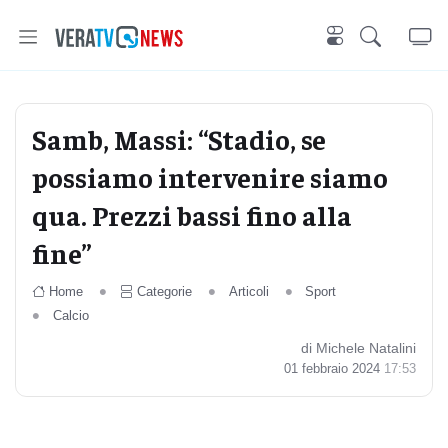
Samb, Massi: “Stadio, se
possiamo intervenire siamo
qua. Prezzi bassi fino alla
fine”
Home
Categorie
Articoli
Sport
Calcio
di Michele Natalini
01 febbraio 2024
17:53