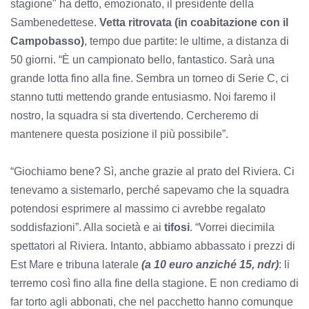
stagione" ha detto, emozionato, il presidente della
Sambenedettese.
Vetta ritrovata (in coabitazione con il
Campobasso)
, tempo due partite: le ultime, a distanza di
50 giorni. “È un campionato bello, fantastico. Sarà una
grande lotta fino alla fine. Sembra un torneo di Serie C, ci
stanno tutti mettendo grande entusiasmo. Noi faremo il
nostro, la squadra si sta divertendo. Cercheremo di
mantenere questa posizione il più possibile”.
“Giochiamo bene? Sì, anche grazie al prato del Riviera. Ci
tenevamo a sistemarlo, perché sapevamo che la squadra
potendosi esprimere al massimo ci avrebbe regalato
soddisfazioni”. Alla società e ai
tifosi
. “Vorrei diecimila
spettatori al Riviera. Intanto, abbiamo abbassato i prezzi di
Est Mare e tribuna laterale
(a 10 euro anziché 15, ndr)
: li
terremo così fino alla fine della stagione. E non crediamo di
far torto agli abbonati, che nel pacchetto hanno comunque