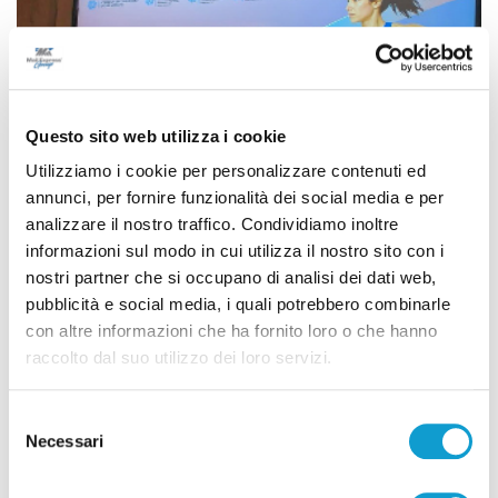
Questo sito web utilizza i cookie
Utilizziamo i cookie per personalizzare contenuti ed
annunci, per fornire funzionalità dei social media e per
analizzare il nostro traffico. Condividiamo inoltre
informazioni sul modo in cui utilizza il nostro sito con i
nostri partner che si occupano di analisi dei dati web,
pubblicità e social media, i quali potrebbero combinarle
Le Marche in gara ai Campionati Europei di
con altre informazioni che ha fornito loro o che hanno
raccolto dal suo utilizzo dei loro servizi.
Atletica Leggera di Birmingham 2026
di Gloria Caioni
Selezione
Necessari
del
consenso