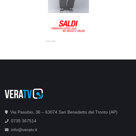
Via Pasubio, 36 – 63074 San Benedetto del Tronto (AP)
0735 367514
info@veratv.it