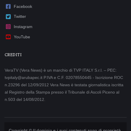
Facebook
Twitter
Instagram
YouTube
CREDITI
VeraTV (Vera News) è un marchio di TVP ITALY S.r.l. – PEC:
tvpitaly@arubapec.it P.IVA e C.F. 02078550445 - Iscrizione ROC
n.23296 del 12/09/2012 Vera News è testata giornalistica iscritta
al Registro della Stampa presso il Tribunale di Ascoli Piceno al
n.503 del 14/08/2012.
Copyright © Il dominio e i suoi contenuti sono di proprietà