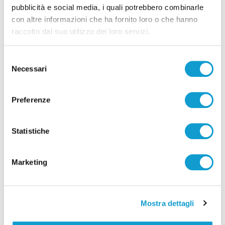
pubblicità e social media, i quali potrebbero combinarle
con altre informazioni che ha fornito loro o che hanno
raccolto dal suo utilizzo dei loro servizi.
Selezione
Necessari
del
consenso
Preferenze
Detenuto aggredisce cinque agenti nel
carcere di Ascoli Piceno: due feriti
Statistiche
di Sergio Cinquino
Marketing
Mostra dettagli