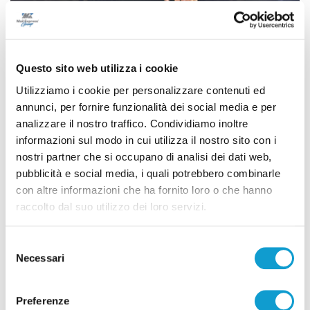
Questo sito web utilizza i cookie
Utilizziamo i cookie per personalizzare contenuti ed
annunci, per fornire funzionalità dei social media e per
analizzare il nostro traffico. Condividiamo inoltre
informazioni sul modo in cui utilizza il nostro sito con i
nostri partner che si occupano di analisi dei dati web,
Samb-Lanciano 4-0, entrano Sgarbi e Perrotta
pubblicità e social media, i quali potrebbero combinarle
con altre informazioni che ha fornito loro o che hanno
e cambia tutto, doppietta di Faggioli
raccolto dal suo utilizzo dei loro servizi.
di Pier Paolo Flammini
Selezione
Necessari
del
consenso
Preferenze