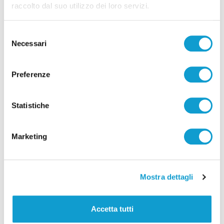
raccolto dal suo utilizzo dei loro servizi.
Selezione
Necessari
del
consenso
Blitz antidroga al Montelago Celtic Festival:
Preferenze
12 persone segnalate
di Rossella Luciani
Statistiche
Marketing
Pubblicità
Mostra dettagli
Accetta tutti