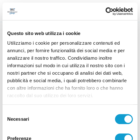
Questo sito web utilizza i cookie
Ancona, la Curva:
Utilizziamo i cookie per personalizzare contenuti ed
annunci, per fornire funzionalità dei social media e per
"L’importante è salvarsi"
analizzare il nostro traffico. Condividiamo inoltre
informazioni sul modo in cui utilizza il nostro sito con i
Home
Categorie
Articoli
Sport
nostri partner che si occupano di analisi dei dati web,
Calcio
pubblicità e social media, i quali potrebbero combinarle
di Michele Natalini
con altre informazioni che ha fornito loro o che hanno
14 dicembre 2023
10:43
raccolto dal suo utilizzo dei loro servizi.
Selezione
Necessari
del
consenso
Preferenze