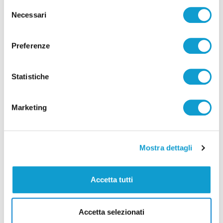
Selezione
dell’alta tensione e restano in bilico su un
Necessari
del
albero
consenso
di Rossella Luciani
Preferenze
Statistiche
Marketing
Pubblicità
Mostra dettagli
Accetta tutti
Accetta selezionati