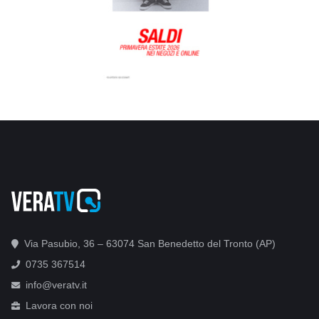
Via Pasubio, 36 – 63074 San Benedetto del Tronto (AP)
0735 367514
info@veratv.it
Lavora con noi