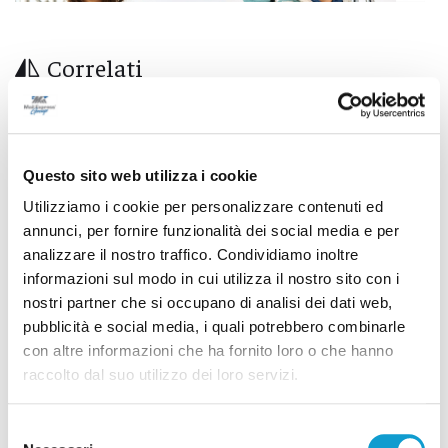
Correlati
Questo sito web utilizza i cookie
Utilizziamo i cookie per personalizzare contenuti ed
annunci, per fornire funzionalità dei social media e per
analizzare il nostro traffico. Condividiamo inoltre
informazioni sul modo in cui utilizza il nostro sito con i
nostri partner che si occupano di analisi dei dati web,
pubblicità e social media, i quali potrebbero combinarle
con altre informazioni che ha fornito loro o che hanno
raccolto dal suo utilizzo dei loro servizi.
Ritrovati in Nepal i corpi di 5 alpinisti morti,
c’è anche il teramano Di Marcello
Selezione