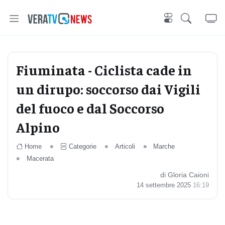
Fiuminata - Ciclista cade in
un dirupo: soccorso dai Vigili
del fuoco e dal Soccorso
Alpino
Home
Categorie
Articoli
Marche
Macerata
di Gloria Caioni
14 settembre 2025
16:19