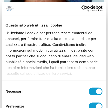
Questo sito web utilizza i cookie
Utilizziamo i cookie per personalizzare contenuti ed
annunci, per fornire funzionalità dei social media e per
analizzare il nostro traffico. Condividiamo inoltre
informazioni sul modo in cui utilizza il nostro sito con i
nostri partner che si occupano di analisi dei dati web,
pubblicità e social media, i quali potrebbero combinarle
Lutto a San Benedetto, morto lo scultore
con altre informazioni che ha fornito loro o che hanno
Marcello Sgattoni
raccolto dal suo utilizzo dei loro servizi.
di Pier Paolo Flammini
Selezione
Necessari
del
consenso
Preferenze