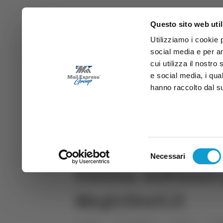
Questo sito web util
Utilizziamo i cookie 
social media e per an
cui utilizza il nostro
e social media, i qua
hanno raccolto dal suo
News
Sport
Marche
Ab
DIRETTA SAMB
DIRETTA TV
Selezione
Necessari
del
PoliXia. Software 
consenso
Megtributi.it
Home
Categorie
Articoli
Pubb