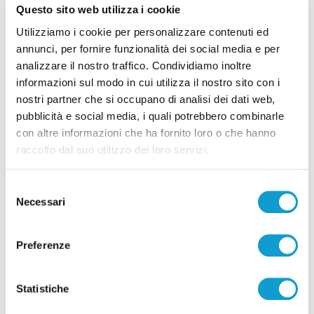
Questo sito web utilizza i cookie
Utilizziamo i cookie per personalizzare contenuti ed
Coppa Italia Serie C - Biglietti ancora bloccati
annunci, per fornire funzionalità dei social media e per
per il derby tra Pescara e Samb: decide il
analizzare il nostro traffico. Condividiamo inoltre
Comitato sicurezza
informazioni sul modo in cui utilizza il nostro sito con i
di Pierluigi Dorotei
nostri partner che si occupano di analisi dei dati web,
pubblicità e social media, i quali potrebbero combinarle
con altre informazioni che ha fornito loro o che hanno
raccolto dal suo utilizzo dei loro servizi.
Selezione
Necessari
del
Pubblicità
consenso
Preferenze
Statistiche