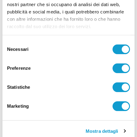
nostri partner che si occupano di analisi dei dati web,
pubblicità e social media, i quali potrebbero combinarle
con altre informazioni che ha fornito loro o che hanno
raccolto dal suo utilizzo dei loro servizi.
Selezione
Necessari
del
consenso
Preferenze
Calcio Serie C - Samb, dal Napoli arriva
l’attaccante Sgarbi
Statistiche
di Pierluigi Dorotei
Marketing
Mostra dettagli