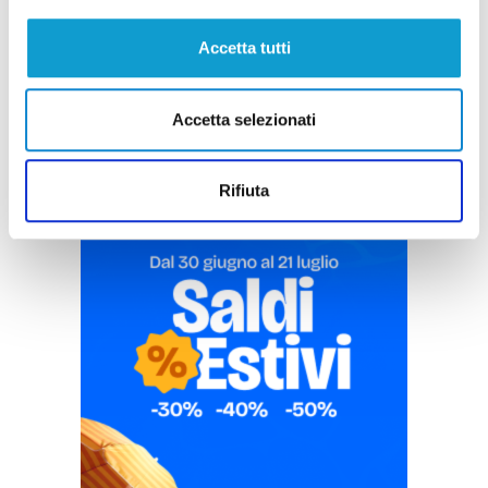
Accetta tutti
Pubblicità
Accetta selezionati
Rifiuta