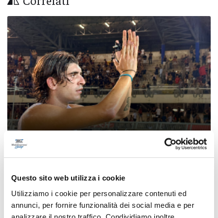
Samb-Lanciano 4-0, entrano Sgarbi e Perrotta
e cambia tutto, doppietta di Faggioli
Questo sito web utilizza i cookie
di Pier Paolo Flammini
Utilizziamo i cookie per personalizzare contenuti ed
annunci, per fornire funzionalità dei social media e per
analizzare il nostro traffico. Condividiamo inoltre