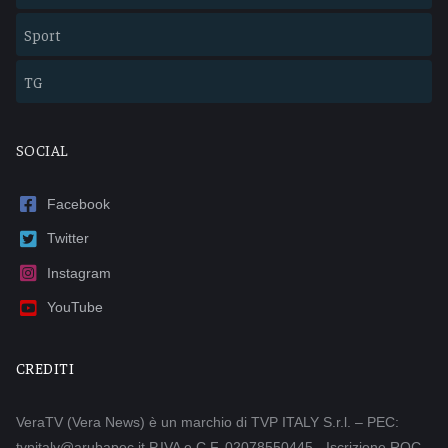
Sport
TG
SOCIAL
Facebook
Twitter
Instagram
YouTube
CREDITI
VeraTV (Vera News) è un marchio di TVP ITALY S.r.l. – PEC:
tvpitaly@arubapec.it P.IVA e C.F. 02078550445 - Iscrizione ROC