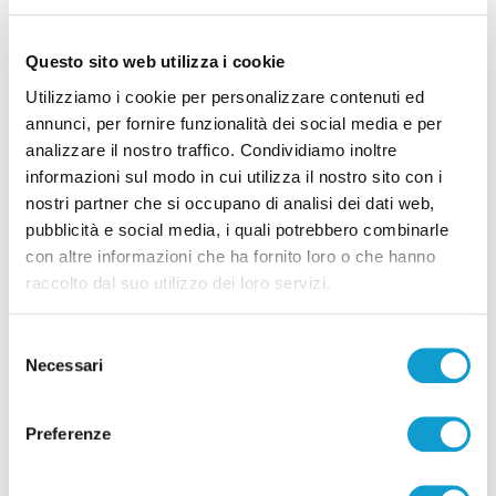
Questo sito web utilizza i cookie
Utilizziamo i cookie per personalizzare contenuti ed
annunci, per fornire funzionalità dei social media e per
analizzare il nostro traffico. Condividiamo inoltre
Coppa Italia Serie C - Biglietti ancora bloccati
informazioni sul modo in cui utilizza il nostro sito con i
per il derby tra Pescara e Samb: decide il
nostri partner che si occupano di analisi dei dati web,
Comitato sicurezza
pubblicità e social media, i quali potrebbero combinarle
di Pierluigi Dorotei
con altre informazioni che ha fornito loro o che hanno
raccolto dal suo utilizzo dei loro servizi.
Selezione
Necessari
del
consenso
Pubblicità
Preferenze