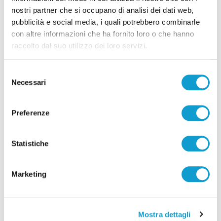
"Questo modello di collaborazione, che stiamo
nostri partner che si occupano di analisi dei dati web,
sperimentando da alcuni mesi per l’aritmologia e da oltre
pubblicità e social media, i quali potrebbero combinarle
un anno per l’emodinamica- sottolinea Paci - è
con altre informazioni che ha fornito loro o che hanno
estremamente virtuoso: ci consente di fornire piena
raccolto dal suo utilizzo dei loro servizi.
assistenza ai pazienti fermani, senza doverli trasferire ad
Ancona, accrescendo l’esperienza del team interno".
Selezione
Necessari
del
consenso
TAG:
CARDIOLOGIA
FERMO
OSPEDALE MURRI
Preferenze
PACEMAKER
PACEMAKER SENZA FILI
Statistiche
Marketing
Precedente
Cade con la moto da enduro, ferito recuperato dal
Soccorso Alpino
Mostra dettagli