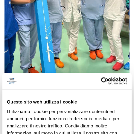
L’impianto si è svolto senza problemi, è durato poco meno
di un’ora ed ha visto la collaborazione tra l’equipe della
Questo sito web utilizza i cookie
Cardiologia di Fermo (composta da Alessandro Marziali
con infermieri dedicati ed Aritmologia di Ancona, che è
Utilizziamo i cookie per personalizzare contenuti ed
annunci, per fornire funzionalità dei social media e per
stata tra i primi centri italiani ad introdurre l’uso di questo
analizzare il nostro traffico. Condividiamo inoltre
dispositivo).
informazioni sul modo in cui utilizza il nostro sito con i