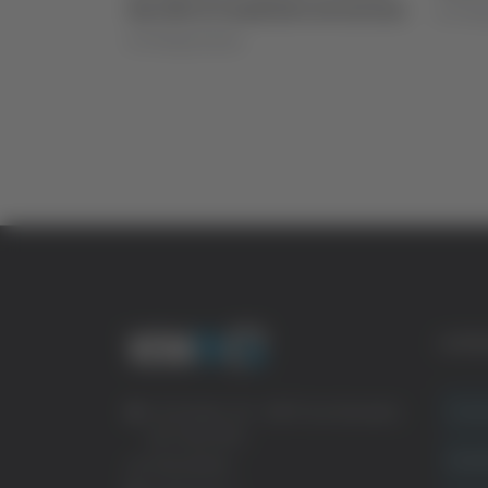
 sicurezza
decide il Comitato sicurezza
di Pierlu
di Pierluigi Dorotei
CATE
Crona
Via Pasubio, 36 – 63074 San Benedetto
del Tronto (AP)
Attual
0735 367514