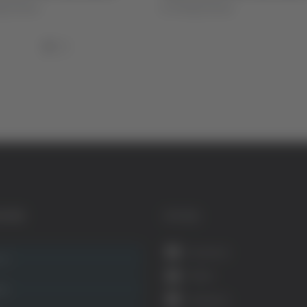
igi Dorotei
di Pierluigi Dorotei
GORIE
SOCIAL
Facebook
ca
Twitter
ità
Instagram