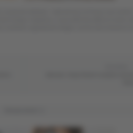
i causati dal maltempo. I vigili del fuoco di Pesaro sono entrati 
Diversi disagi si registrano a causa delle forti raffiche di vento e d
er scantinati e appartamenti allagati, nonché sulla rimozione di 
Successivo
nti in
Macerata - Droga "fiutata" in negozio: arrest
35en
Tutti gli articoli