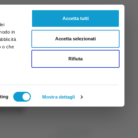
Venerdì
7
Ago.
2026
ore 3:09
Accetta tutti
dei
 modo in
Accetta selezionati
ubblicità
o o che
tti
Rifiuta
ting
Mostra dettagli
arese
di Stefania Serino
13 settembre 2024
17:10