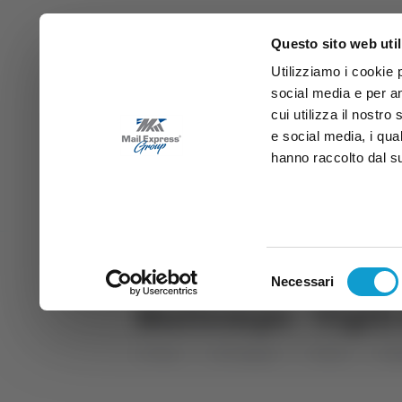
Questo sito web util
Utilizziamo i cookie 
social media e per an
cui utilizza il nostro
e social media, i qua
hanno raccolto dal suo
News
Sport
Marche
Ab
DIRETTA SAMB
DIRETTA TV
Selezione
Necessari
del
Maltempo - Vigili 
consenso
Home
Categorie
Articoli
Attu