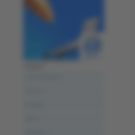
Categorie
A casa del diavolo
Abruzzo
Acropolis
Alle 21
Altovalore