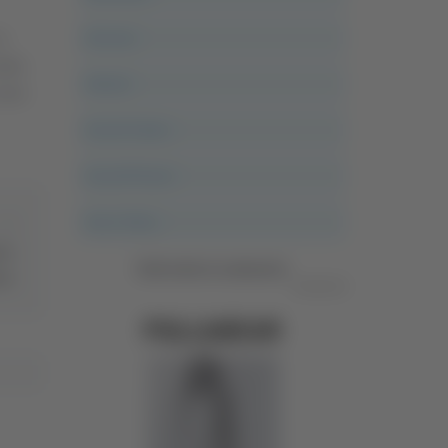
Ancona
in
elle
Articoli
rami
Ascoli Calcio
Ascoli Piceno
Asso Story
ato
Vedi tutte le categorie
ne
Pubblicità