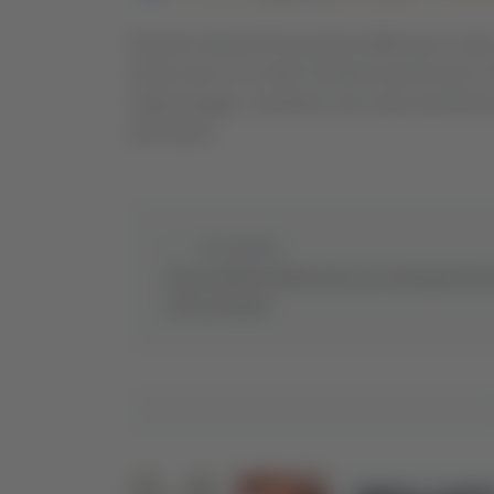
Quindici interventi da questa mattina per i dann
azione alle 12 su tutto il territorio provinciale. 
ingenti piogge. I pompieri sono stati chiamati p
pericolanti.
Precedente
Arriva la Notte della Luna con centinaia di eve
tutto il mondo