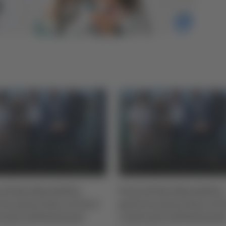
 di San Benedetto,
Porto di San Benedetto,
 la nuova fase: al via il
parte la nuova fase: al vi
onto istituzionale
confronto istituzional