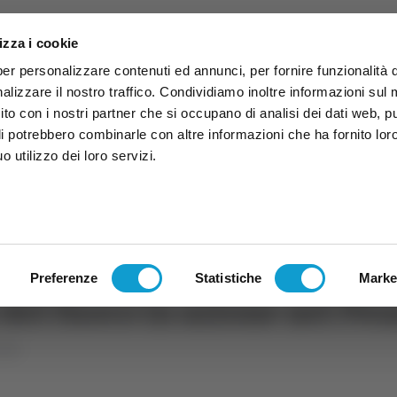
izza i cookie
per personalizzare contenuti ed annunci, per fornire funzionalità 
alizzare il nostro traffico. Condividiamo inoltre informazioni sul
 sito con i nostri partner che si occupano di analisi dei dati web, p
li potrebbero combinarle con altre informazioni che ha fornito lor
 utilizzo dei loro servizi.
ruzzo
TG
TV
Expo
Lavora Con Noi
Conta
TG
TRASMISSIONI
PALINSESTO
Preferenze
Statistiche
Marke
del fuoco in azione nel Pes
alità