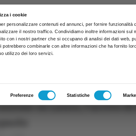
izza i cookie
per personalizzare contenuti ed annunci, per fornire funzionalità 
alizzare il nostro traffico. Condividiamo inoltre informazioni sul
 sito con i nostri partner che si occupano di analisi dei dati web, p
li potrebbero combinarle con altre informazioni che ha fornito lor
 utilizzo dei loro servizi.
ruzzo
TG
TV
Expo
Lavora Con Noi
Conta
TG
TRASMISSIONI
PALINSESTO
Preferenze
Statistiche
Marke
zione su Lauro, l’arrivo di
paolo
rt
Calcio