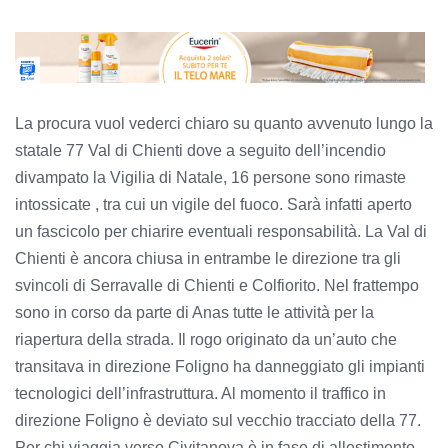
La procura vuol vederci chiaro su quanto avvenuto lungo la
statale 77 Val di Chienti dove a seguito dell’incendio
divampato la Vigilia di Natale, 16 persone sono rimaste
intossicate , tra cui un vigile del fuoco. Sarà infatti aperto
un fascicolo per chiarire eventuali responsabilità. La Val di
Chienti è ancora chiusa in entrambe le direzione tra gli
svincoli di Serravalle di Chienti e Colfiorito. Nel frattempo
sono in corso da parte di Anas tutte le attività per la
riapertura della strada. Il rogo originato da un’auto che
transitava in direzione Foligno ha danneggiato gli impianti
tecnologici dell’infrastruttura. Al momento il traffico in
direzione Foligno è deviato sul vecchio tracciato della 77.
Per chi viaggia verso Civitanova è in fase di allestimento