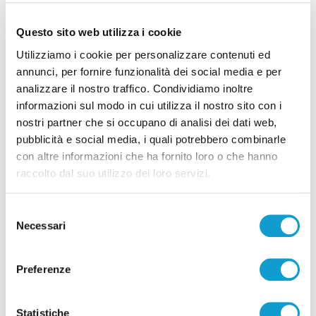
Questo sito web utilizza i cookie
Utilizziamo i cookie per personalizzare contenuti ed
annunci, per fornire funzionalità dei social media e per
analizzare il nostro traffico. Condividiamo inoltre
Detenuto aggredisce cinque agenti nel
informazioni sul modo in cui utilizza il nostro sito con i
carcere di Ascoli Piceno: due feriti
nostri partner che si occupano di analisi dei dati web,
pubblicità e social media, i quali potrebbero combinarle
di Sergio Cinquino
con altre informazioni che ha fornito loro o che hanno
raccolto dal suo utilizzo dei loro servizi.
Selezione
Necessari
del
consenso
Pubblicità
Preferenze
Statistiche