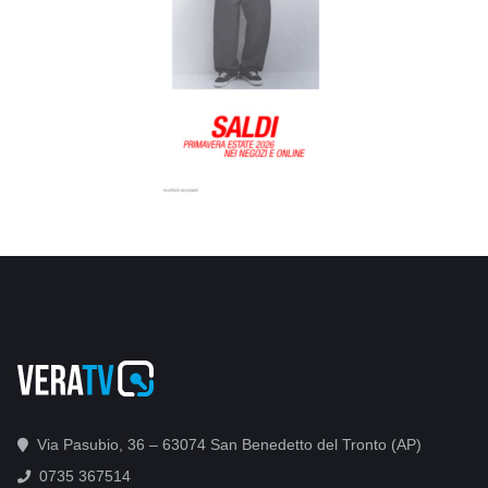
Via Pasubio, 36 – 63074 San Benedetto del Tronto (AP)
0735 367514