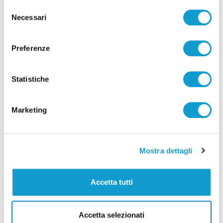
Selezione
Mortale sulla Salaria: addio al 19enne Davide
Necessari
del
Spinozzi, promessa del volley
consenso
di Rossella Luciani
Preferenze
Statistiche
Marketing
Pubblicità
Mostra dettagli
Accetta tutti
Accetta selezionati