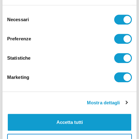
Selezione
Necessari
del
Settore Giovanile Academy - Alessandro Re, da
consenso
Castelfidardo al Latina Calcio
Preferenze
di Rossella Luciani
Statistiche
Marketing
Pubblicità
Mostra dettagli
Accetta tutti