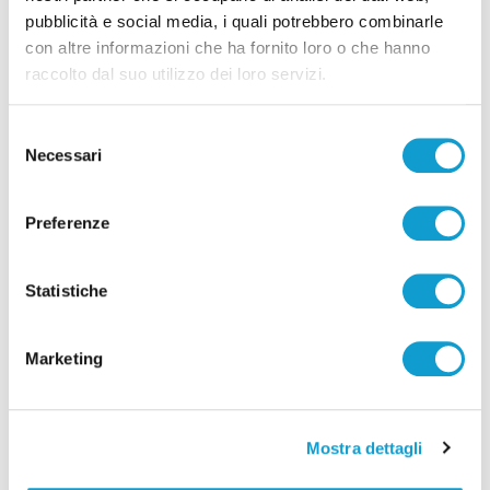
pubblicità e social media, i quali potrebbero combinarle
con altre informazioni che ha fornito loro o che hanno
raccolto dal suo utilizzo dei loro servizi.
Selezione
Necessari
del
consenso
Preferenze
Ascoli - Sventato tentativo di introdurre
droga nel carcere di Marino del Tronto
Statistiche
di Pierluigi Dorotei
Marketing
Mostra dettagli