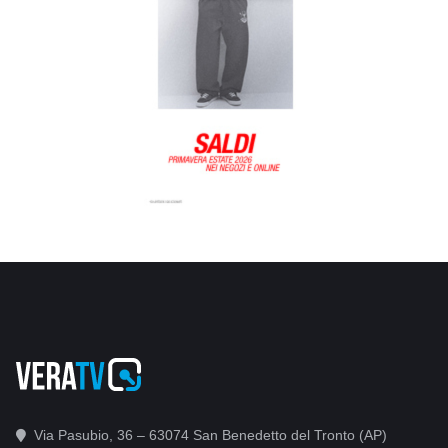
Via Pasubio, 36 – 63074 San Benedetto del Tronto (AP)