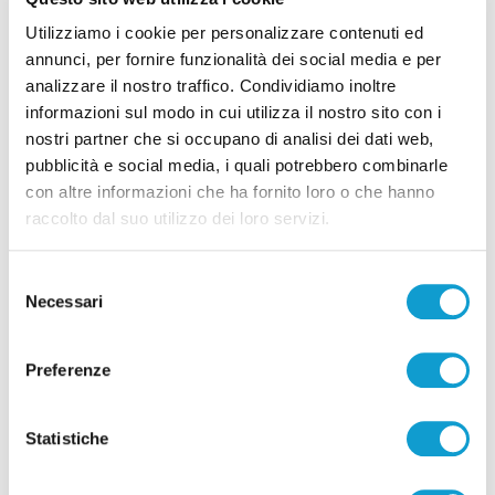
Utilizziamo i cookie per personalizzare contenuti ed
Calcio Serie C - Bongelli lascia la Samb e passa
annunci, per fornire funzionalità dei social media e per
alla Triestina
analizzare il nostro traffico. Condividiamo inoltre
informazioni sul modo in cui utilizza il nostro sito con i
di Pierluigi Dorotei
nostri partner che si occupano di analisi dei dati web,
pubblicità e social media, i quali potrebbero combinarle
con altre informazioni che ha fornito loro o che hanno
raccolto dal suo utilizzo dei loro servizi.
Selezione
Necessari
Pubblicità
del
consenso
Preferenze
Statistiche