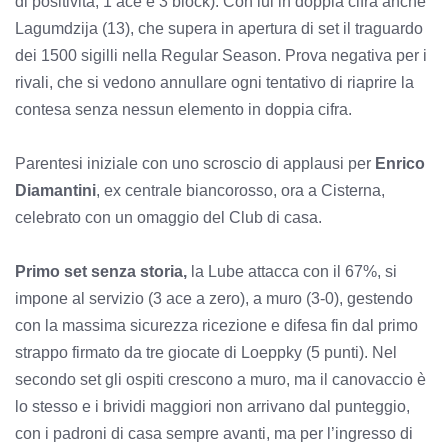
di positività, 1 ace e 3 block). Con lui in doppia cifra anche
Lagumdzija (13), che supera in apertura di set il traguardo
dei 1500 sigilli nella Regular Season. Prova negativa per i
rivali, che si vedono annullare ogni tentativo di riaprire la
contesa senza nessun elemento in doppia cifra.
Parentesi iniziale con uno scroscio di applausi per
Enrico
Diamantini
, ex centrale biancorosso, ora a Cisterna,
celebrato con un omaggio del Club di casa.
Primo set senza storia,
la Lube attacca con il 67%, si
impone al servizio (3 ace a zero), a muro (3-0), gestendo
con la massima sicurezza ricezione e difesa fin dal primo
strappo firmato da tre giocate di Loeppky (5 punti). Nel
secondo set gli ospiti crescono a muro, ma il canovaccio è
lo stesso e i brividi maggiori non arrivano dal punteggio,
con i padroni di casa sempre avanti, ma per l’ingresso di