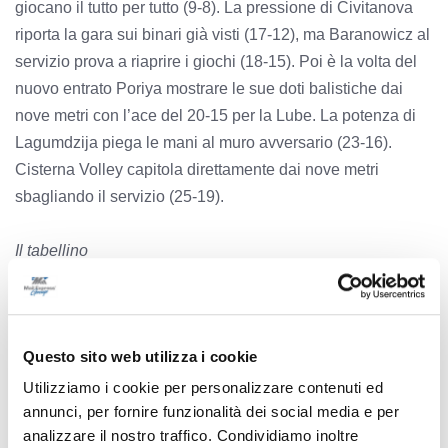
giocano il tutto per tutto (9-8). La pressione di Civitanova
riporta la gara sui binari già visti (17-12), ma Baranowicz al
servizio prova a riaprire i giochi (18-15). Poi è la volta del
nuovo entrato Poriya mostrare le sue doti balistiche dai
nove metri con l’ace del 20-15 per la Lube. La potenza di
Lagumdzija piega le mani al muro avversario (23-16).
Cisterna Volley capitola direttamente dai nove metri
sbagliando il servizio (25-19).
Il tabellino
CIVITANOVA:
Chinenyeze 5, Gargiulo, Loeppky 14,
Orduna ne, Bisotto (L) ne, Balaso (L), Boninfante 3, Poriya
Questo sito web utilizza i cookie
1, Nikolov 6, Lagumdzija 13, Dirlic ne, Podrascanin 8,
Bottolo 2, Tenorio ne. All. Medei
Utilizziamo i cookie per personalizzare contenuti ed
annunci, per fornire funzionalità dei social media e per
analizzare il nostro traffico. Condividiamo inoltre
CISTERNA:
Fanizza, Finauri (L) ne, Ramon 6, Pace (L),