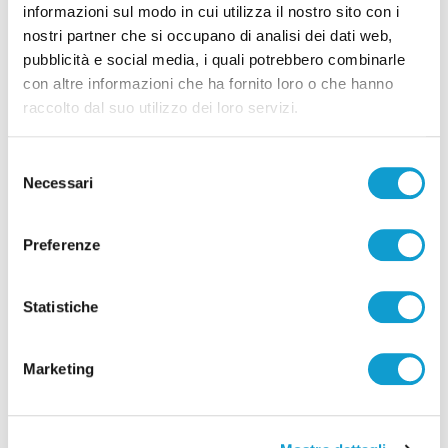
informazioni sul modo in cui utilizza il nostro sito con i
Tarumi, Tosti ne, Faure 6, Diamantini ne, Czerwinski 2,
nostri partner che si occupano di analisi dei dati web,
Baranowicz 1, Mazzone 3, Rivas 1, Bayram 6, Nedeljkovic
pubblicità e social media, i quali potrebbero combinarle
2. All. Falasca
con altre informazioni che ha fornito loro o che hanno
raccolto dal suo utilizzo dei loro servizi.
Arbitri: Giardini di Verona e Zavater di Roma
Selezione
NOTE: durata set: 24’, 29’, 25’. Totale: 1h 18’. Civitanova:
Necessari
del
errori al servizio: 19, ace 6, muro 8, attacco 54%, ricezione
consenso
59%, 33%). Cisterna: errori al servizio 14, ace 1, muro 5,
Preferenze
attacco 31%, ricezione 38% (25%). Spettatori: 2.391. MVP:
Loeppky.
Statistiche
Marketing
Precedente
Ancona - Vola giù dalla finestra per salvarsi dalle
fiamme, 46enne in codice rosso