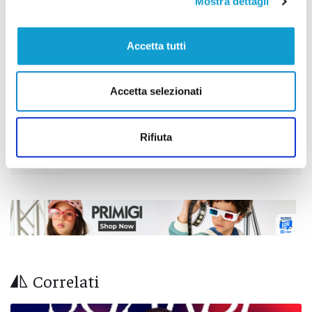
Mostra dettagli
Accetta tutti
Successivo
Fabriano - Rubano portafogli e fanno acquisti: due
Accetta selezionati
denunce
Rifiuta
Tutti gli articoli
Correlati