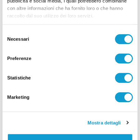
pubblicità e social media, i quali potrebbero combinarle
con altre informazioni che ha fornito loro o che hanno
raccolto dal suo utilizzo dei loro servizi.
Selezione
Necessari
del
consenso
Teramo - Occupate aree demaniali sul
Preferenze
Vomano: sequestrati 25mila metri quadrati
di Gloria Caioni
Statistiche
Marketing
Mostra dettagli
Pubblicità