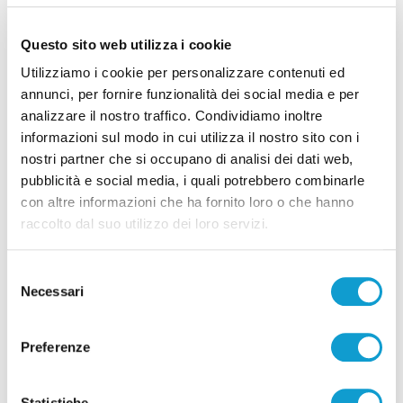
Questo sito web utilizza i cookie
Utilizziamo i cookie per personalizzare contenuti ed
annunci, per fornire funzionalità dei social media e per
analizzare il nostro traffico. Condividiamo inoltre
Calcio Serie C - Bongelli lascia la Samb e passa
informazioni sul modo in cui utilizza il nostro sito con i
alla Triestina
nostri partner che si occupano di analisi dei dati web,
pubblicità e social media, i quali potrebbero combinarle
di Pierluigi Dorotei
con altre informazioni che ha fornito loro o che hanno
raccolto dal suo utilizzo dei loro servizi.
Selezione
Necessari
del
consenso
Pubblicità
Preferenze
Statistiche