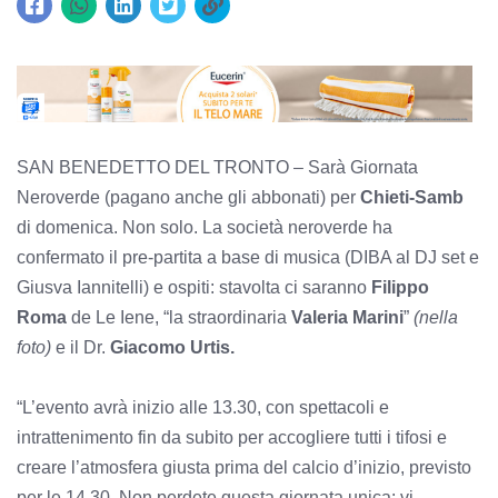
SAN BENEDETTO DEL TRONTO – Sarà Giornata
Neroverde (pagano anche gli abbonati) per
Chieti-Samb
di domenica. Non solo. La società neroverde ha
confermato il pre-partita a base di musica (DIBA al DJ set e
Giusva Iannitelli) e ospiti: stavolta ci saranno
Filippo
Roma
de Le Iene, “la straordinaria
Valeria Marini
”
(nella
foto)
e il Dr.
Giacomo Urtis.
“L’evento avrà inizio alle 13.30, con spettacoli e
intrattenimento fin da subito per accogliere tutti i tifosi e
creare l’atmosfera giusta prima del calcio d’inizio, previsto
per le 14.30. Non perdete questa giornata unica: vi