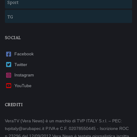
Sport
TG
SOCIAL
Facebook
Twitter
Instagram
YouTube
CREDITI
VeraTV (Vera News) è un marchio di TVP ITALY S.r.l. – PEC:
tvpitaly@arubapec.it P.IVA e C.F. 02078550445 - Iscrizione ROC
n.23296 del 12/09/2012 Vera News è testata giornalistica iscritta