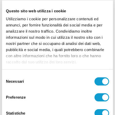
Questo sito web utilizza i cookie
Utilizziamo i cookie per personalizzare contenuti ed
annunci, per fornire funzionalità dei social media e per
analizzare il nostro traffico. Condividiamo inoltre
Calcio Serie C - Bongelli lascia la Samb e passa
informazioni sul modo in cui utilizza il nostro sito con i
alla Triestina
nostri partner che si occupano di analisi dei dati web,
pubblicità e social media, i quali potrebbero combinarle
di Pierluigi Dorotei
con altre informazioni che ha fornito loro o che hanno
raccolto dal suo utilizzo dei loro servizi.
Selezione
Necessari
del
consenso
Pubblicità
Preferenze
Statistiche