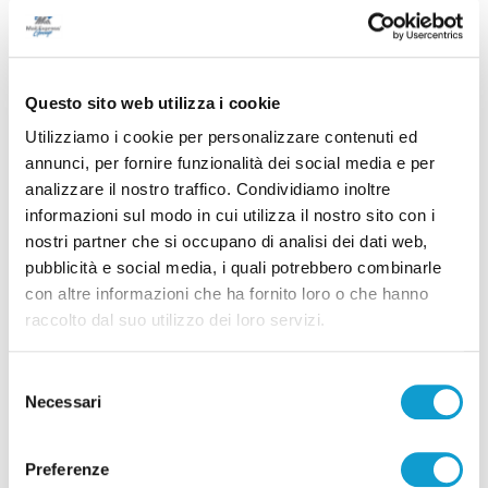
Questo sito web utilizza i cookie
Utilizziamo i cookie per personalizzare contenuti ed
annunci, per fornire funzionalità dei social media e per
analizzare il nostro traffico. Condividiamo inoltre
informazioni sul modo in cui utilizza il nostro sito con i
nostri partner che si occupano di analisi dei dati web,
Samb-Lanciano 4-0, entrano Sgarbi e Perrotta
pubblicità e social media, i quali potrebbero combinarle
e cambia tutto, doppietta di Faggioli
con altre informazioni che ha fornito loro o che hanno
raccolto dal suo utilizzo dei loro servizi.
di Pier Paolo Flammini
Selezione
Necessari
del
consenso
Preferenze