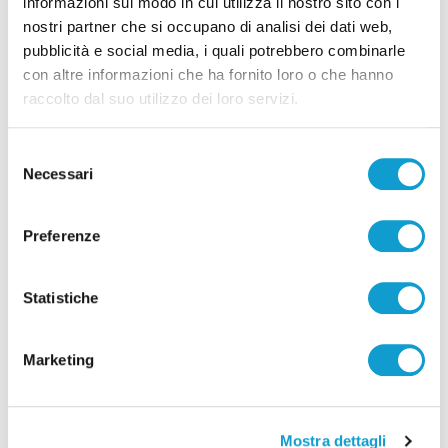
informazioni sul modo in cui utilizza il nostro sito con i
nostri partner che si occupano di analisi dei dati web,
pubblicità e social media, i quali potrebbero combinarle
con altre informazioni che ha fornito loro o che hanno
raccolto dal suo utilizzo dei loro servizi.
Selezione
Necessari
del
consenso
Preferenze
Statistiche
Settore Giovanile Academy - Alessandro Re, da
Castelfidardo al Latina Calcio
di Rossella Luciani
Marketing
Mostra dettagli