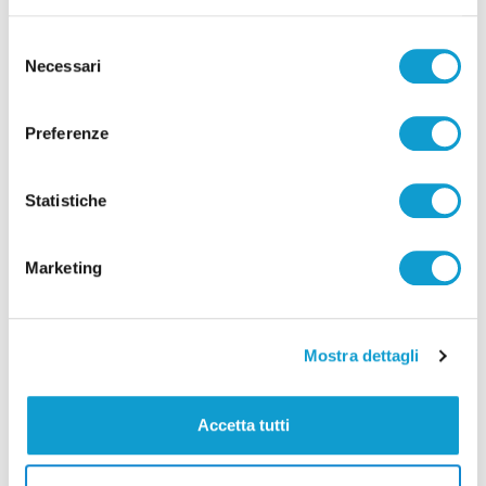
Selezione
Necessari
del
Ascoli Piceno - Incendio tra Poggio di Bretta e
consenso
Vallesenzana, in azione 15 vigili del fuoco
Preferenze
di Pierluigi Dorotei
Statistiche
Marketing
Pubblicità
Mostra dettagli
Accetta tutti